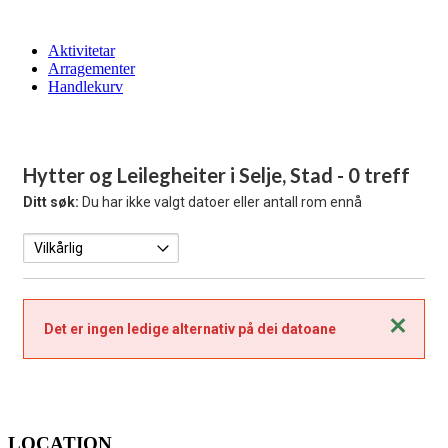
Aktivitetar
Arragementer
Handlekurv
Hytter og Leilegheiter i Selje, Stad
- 0 treff
Ditt søk:
Du har ikke valgt datoer eller antall rom ennå
Lukk
Det er ingen ledige alternativ på dei datoane
LOCATION